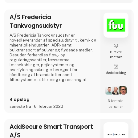
forskellige transportbehov**, herunder:
✅ **Distributionslastbiler** – Ideelle til
bykørsel og logistik.
A/S Fredericia
✅ **Anlægslastbiler** – Robuste og
velegnede til krævende arbejdsopgaver.
Tankvognsudstyr
✅ **Trækkere** – Kraftfulde og effektive til
langdistancetransport.
A/S Fredericia Tankvognsudstyr er
hovedleverandør af specialudstyr til kemi- og
BMC-lastbiler er designet med
mineralolieindustrien, ADR- samt
**brændstoføkonomi
bulktransport af pulver og flydende medier.
Direkte
Desuden forhandles flow,- og
kontakt
reguleringsventiler, læssearme,
læssekoblinger, pejlesystemer og
overfyldningssikringer beregnet for
Møde­booking
håndtering af brændstoffer samt
filtersystemer til filtrering og rensning af
brændstoffer i både civile og militære
installationer. Virksomheden leverer
komplette betankningsmoduler til
4 opslag
anvendelse for Søværnets skibe til
3 kontakt­
betankning af helikoptere om bord på skibe,
seneste fra 16. februar 2023
personer
Forsvarets Redningshelikoptere og til mindre
flyvepladser både private og offentlige.
AddSecure Smart Transport
A/S