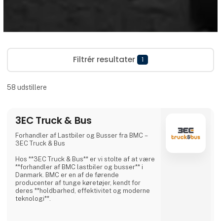
Filtrér resultater
1
58
udstillere
3EC Truck & Bus
Forhandler af Lastbiler og Busser fra BMC –
3EC Truck & Bus
Hos **3EC Truck & Bus** er vi stolte af at være
**forhandler af BMC lastbiler og busser** i
Danmark. BMC er en af de førende
producenter af tunge køretøjer, kendt for
deres **holdbarhed, effektivitet og moderne
teknologi**.
BMC tilbyder et bredt udvalg af **lastbiler til