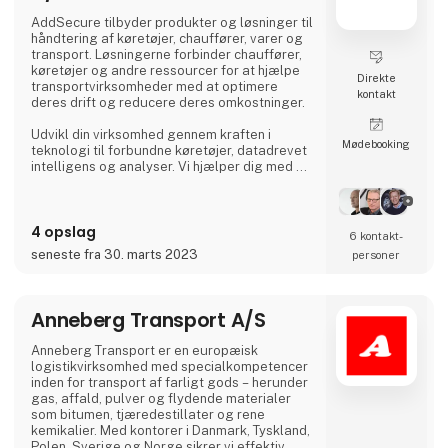
AddSecure tilbyder produkter og løsninger til
håndtering af køretøjer, chauffører, varer og
transport. Løsningerne forbinder chauffører,
køretøjer og andre ressourcer for at hjælpe
Direkte
transportvirksomheder med at optimere
kontakt
deres drift og reducere deres omkostninger.
Udvikl din virksomhed gennem kraften i
Møde­booking
teknologi til forbundne køretøjer, datadrevet
intelligens og analyser. Vi hjælper dig med at
digitalisere din flåde og giver dig adgang til
vigtige data i realtid, så du kan imødekomme
de stadigt stigende krav fra transportkunder,
4 opslag
global e-handel og miljøregler.
6 kontakt­
seneste fra 30. marts 2023
personer
Anneberg Transport A/S
Anneberg Transport er en europæisk
logistikvirksomhed med specialkompetencer
inden for transport af farligt gods – herunder
gas, affald, pulver og flydende materialer
som bitumen, tjæredestillater og rene
kemikalier. Med kontorer i Danmark, Tyskland,
Polen, Sverige og Norge sikrer vi effektiv