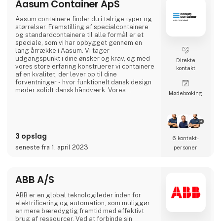
Aasum Container ApS
Aasum containere finder du i talrige typer og
størrelser. Fremstilling af special­containere
og standard­containere til alle formål er et
speciale, som vi har opbygget gennem en
lang årrække i Aasum. Vi tager
udgangspunkt i dine ønsker og krav, og med
Direkte
vores store erfaring konstruerer vi containere
kontakt
af en kvalitet, der lever op til dine
forventninger - hvor funktionelt dansk design
møder solidt dansk håndværk. Vores
Møde­booking
grundige kendskab til materialerne og
fremstilling efter håndværksmæssige
traditioner giver containere af høj og holdbar
kvalitet. Vi anvender udelukkende
anerkendte kvalitets komponenter, når vi
3 opslag
bygger containere. Det vil sige, at
6 kontakt­
seneste fra 1. april 2023
personer
ABB A/S
ABB er en global teknologileder inden for
elektrificering og automation, som muliggør
en mere bæredygtig fremtid med effektivt
brug af ressourcer. Ved at forbinde sin