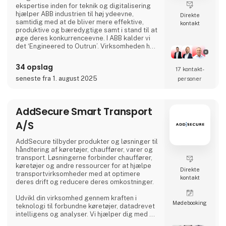
ekspertise inden for teknik og digitalisering
hjælper ABB industrien til høj ydeevne,
Direkte
samtidig med at de bliver mere effektive,
kontakt
produktive og bæredygtige samt i stand til at
øge deres konkurrenceevne. I ABB kalder vi
det ‘Engineered to Outrun’. Virksomheden har
over 140 års historie og mere end 105.000
medarbejdere på verdensplan. ABB’s aktier er
34 opslag
17 kontakt­
noteret på SIX Swiss Exchange (ABBN) og
Nasdaq Stockholm (ABB). www.abb.com
seneste fra 1. august 2025
personer
AddSecure Smart Transport
A/S
AddSecure tilbyder produkter og løsninger til
håndtering af køretøjer, chauffører, varer og
transport. Løsningerne forbinder chauffører,
køretøjer og andre ressourcer for at hjælpe
Direkte
transportvirksomheder med at optimere
kontakt
deres drift og reducere deres omkostninger.
Udvikl din virksomhed gennem kraften i
Møde­booking
teknologi til forbundne køretøjer, datadrevet
intelligens og analyser. Vi hjælper dig med at
digitalisere din flåde og giver dig adgang til