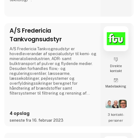
BMC tilbyder et bredt udvalg af **lastbiler til
forskellige transportbehov**, herunder:
✅ **Distributionslastbiler** – Ideelle til
bykørsel og logistik.
A/S Fredericia
✅ **Anlægslastbiler** – Robuste og
velegnede til krævende arbejdsopgaver.
Tankvognsudstyr
✅ **Trækkere** – Kraftfulde og effektive til
langdistancetransport.
A/S Fredericia Tankvognsudstyr er
hovedleverandør af specialudstyr til kemi- og
BMC-lastbiler er designet med
mineralolieindustrien, ADR- samt
**brændstoføkonomi
bulktransport af pulver og flydende medier.
Direkte
Desuden forhandles flow,- og
kontakt
reguleringsventiler, læssearme,
læssekoblinger, pejlesystemer og
overfyldningssikringer beregnet for
Møde­booking
håndtering af brændstoffer samt
filtersystemer til filtrering og rensning af
brændstoffer i både civile og militære
installationer. Virksomheden leverer
komplette betankningsmoduler til
4 opslag
anvendelse for Søværnets skibe til
3 kontakt­
betankning af helikoptere om bord på skibe,
seneste fra 16. februar 2023
personer
Forsvarets Redningshelikoptere og til mindre
flyvepladser både private og offentlige.