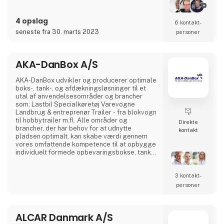
vigtige data i realtid, så du kan imødekomme
de stadigt stigende krav fra transportkunder,
4 opslag
global e-handel og miljøregler.
6 kontakt­
seneste fra 30. marts 2023
personer
AKA-DanBox A/S
AKA-DanBox udvikler og producerer optimale
boks-, tank-, og afdækningsløsninger til et
utal af anvendelsesområder og brancher
som: Lastbil Specialkøretøj Varevogne
Landbrug & entreprenør Trailer - fra blokvogn
til hobbytrailer m.fl. Alle områder og
Direkte
brancher, der har behov for at udnytte
kontakt
pladsen optimalt, kan skabe værdi gennem
vores omfattende kompetence til at opbygge
individuelt formede opbevaringsbokse, tanke
til væsker, afdækning, m.m. Fra standard- til
skræddersyede løsninger Udover vores
3 kontakt­
produktion af standardprodukter har vi
specialiseret os i at udvikle og fremstille
personer
individuelt kundetilpassede løsninger til
vores kunder. Herved kan v
ALCAR Danmark A/S