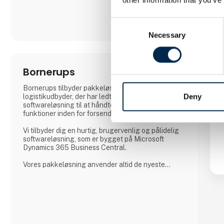
Consent
Necessary
Selection
Bornerups
Bornerups tilbyder pakkeløsningen til dig som
Deny
logistikudbyder, der har ledt efter den rette
softwareløsning til at håndtere alle nødvendige
funktioner inden for forsendelsesprocessen.
Vi tilbyder dig en hurtig, brugervenlig og pålidelig
softwareløsning, som er bygget på Microsoft
Dynamics 365 Business Central.
Vores pakkeløsning anvender altid de nyeste
teknologier inden for logistik, hvilket sikrer dig og
dine kunder en hurtig og sikker forsendelse af alt
gods, lige fra luftfragt, oplagring, søfragt,
stykgods, told, vejtransport til kølerum.
Den brugervenlige logistikløsning: