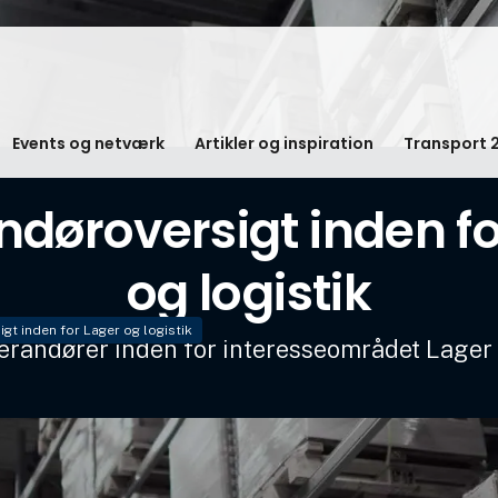
Events og netværk
Artikler og inspiration
Transport 
ndøroversigt inden fo
og logistik
gt inden for Lager og logistik
verandører inden for interesseområdet Lager 