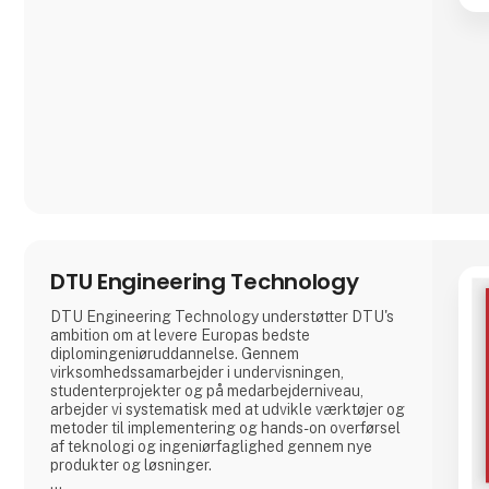
uddannelser henvender sig både til personer, der
allerede bestrider roller inden for de givne områder
såvel som personer, der ønsker at arbejde med
områderne i deres fremtidige arbejdsliv. Vi har
samlet et stærkt team af und
DTU Engineering Technology
DTU Engineering Technology understøtter DTU's
ambition om at levere Europas bedste
diplomingeniøruddannelse. Gennem
virksomhedssamarbejder i undervisningen,
studenterprojekter og på medarbejderniveau,
arbejder vi systematisk med at udvikle værktøjer og
metoder til implementering og hands-­on overførsel
af teknologi og ingeniørfaglighed gennem nye
produkter og løsninger.