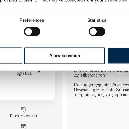
3 opslag
seneste fra 4. april 2025
Preferences
Statistics
D&P Solutions ApS
Dybe rødder i transport og logi
Allow selection
D&P Solutions ApS er en it- o
konsulentvirksomhed, der har s
levering af løsninger til transp
logistikbranchen.
Med udgangspunkt i Business C
Navision og Microsoft Dynami
ruteplanlægnings- og optime
Norma LIVE samt transport- o
Go4TMS har vi introduceret 
erfaring, talrige anbefalinger
forretningsekspertise til det 
Direkte kontakt
skandinaviske marked.