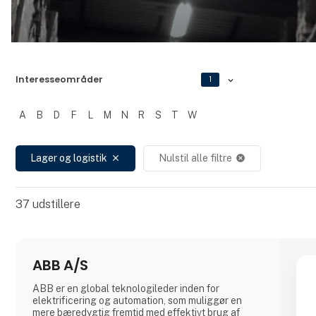
Interesseområder
1
A
B
D
F
L
M
N
R
S
T
W
Filtrer resultater
Lager og logistik
Nulstil alle filtre
close
cancel
37
udstillere
ABB A/S
ABB er en global teknologileder inden for
elektrificering og automation, som muliggør en
mere bæredygtig fremtid med effektivt brug af