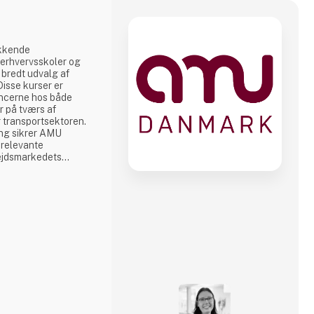
kkende
erhvervsskoler og
 bredt udvalg af
isse kurser er
encerne hos både
 på tværs af
r transportsektoren.
ng sikrer AMU
 relevante
ejdsmarkedets
andsdækkende
utioner arbejder AMU
e livslang læring og
ompetent