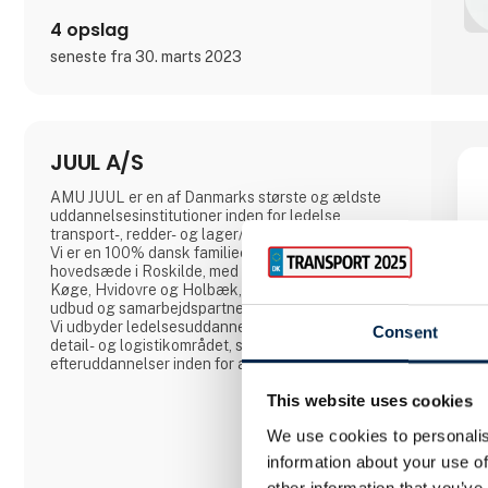
4 opslag
seneste fra 30. marts 2023
JUUL A/S
AMU JUUL er en af Danmarks største og ældste
uddannelsesinstitutioner inden for ledelse,
transport-, redder- og lager/logistik-uddannelser.
Vi er en 100% dansk familieejet virksomhed, der har
hovedsæde i Roskilde, med uddannelsescentre i
Køge, Hvidovre og Holbæk, og en lang række
udbud og samarbejdspartnere på tværs af landet.
Vi udbyder ledelsesuddannelser indenfor kontor-,
Consent
detail- og logistikområdet, samt uddannelser og
efteruddannelser inden for alle transportfaglige
områder fx lastbil, bus, flextrafik, redning,
This website uses cookies
gaffeltruck, farligt gods, vogntog, taxi,
vognmandsuddannelser med flere. Vi lægger vægt
We use cookies to personalis
på uddannelser af høj kvalitet, og et hø
information about your use of
other information that you’ve