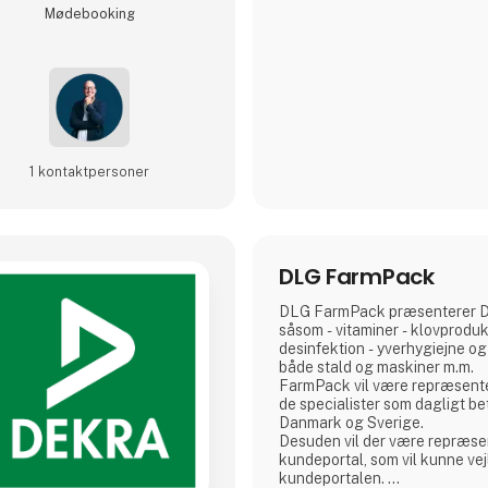
D&P Solutions tilbyder dig d
Møde­booking
af unik forretningsforståelse o
it iblandet kunstig intelligens 
1 kontakt­personer
DLG FarmPack
DLG FarmPack præsenterer D
såsom - vitaminer - klovprodu
desinfektion - yverhygiejne og rengøringsmidler til
både stald og maskiner m.m.
FarmPack vil være repræsent
de specialister som dagligt be
Danmark og Sverige.
Desuden vil der være repræsen
kundeportal, som vil kunne ve
kundeportalen.