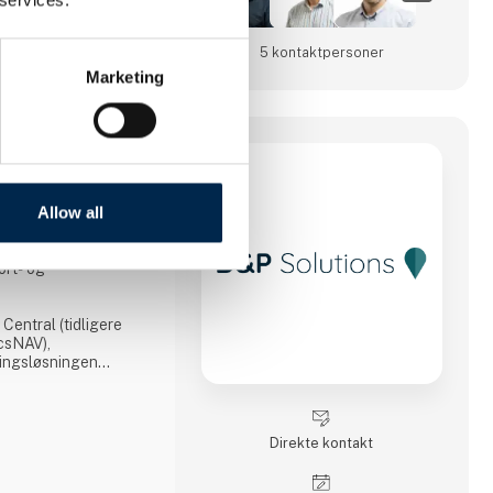
5 kontakt­personer
Marketing
stik
Allow all
g
pecialiseret sig i
ort- og
entral (tidligere
csNAV),
ringsløsningen
g logistikløsningen
vores mangeårige
 og dybtgående it- og
danske og
Direkte kontakt