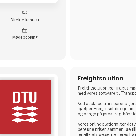
Vi ses i Hal L stand 9133
Husk DLG findes også i Hal J
produkter.
Direkte kontakt
Møde­booking
Freightsolution
Freightsolution gør fragt sim
med vores software til Trans
Ved at skabe transparens i jere
hjælper Freightsolution jer me
og penge på jeres fragthåndte
Vores online platform gør det
beregne priser, sammenlige til
jer alle afvigelserne i jeres fr