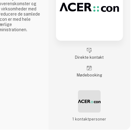
, overenskomster og
e virksomheder med
g reducere de samlede
con er med hele
værlige
ministrationen.
Direkte kontakt
Møde­booking
1 kontakt­personer