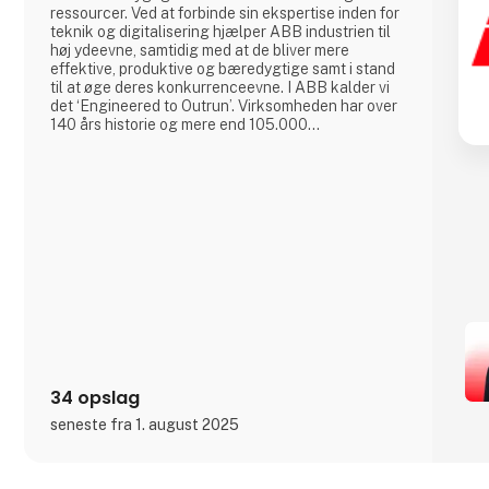
ressourcer. Ved at forbinde sin ekspertise inden for
teknik og digitalisering hjælper ABB industrien til
høj ydeevne, samtidig med at de bliver mere
effektive, produktive og bæredygtige samt i stand
til at øge deres konkurrenceevne. I ABB kalder vi
det ‘Engineered to Outrun’. Virksomheden har over
140 års historie og mere end 105.000
medarbejdere på verdensplan. ABB’s aktier er
noteret på SIX Swiss Exchange (ABBN) og Nasdaq
Stockholm (ABB). www.abb.com
34 opslag
seneste fra 1. august 2025