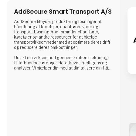
AddSecure Smart Transport A/S
AddSecure tilbyder produkter og løsninger til
håndtering af køretøjer, chauffører, varer og
transport. Løsningerne forbinder chauffører,
køretøjer og andre ressourcer for at hjælpe
transportvirksomheder med at optimere deres drift
og reducere deres omkostninger.
Udvikl din virksomhed gennem kraften i teknologi
til forbundne køretøjer, datadrevet intelligens og
analyser. Vi hjælper dig med at digitalisere din flåde
og giver dig adgang til vigtige data i realtid, så du
kan imødekomme de stadigt stigende krav fra
transportkunder, global e-handel og miljøregler.