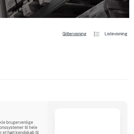
Gittervisning
Listevisning
kle brugervenlige
onssystemer til hele
 et højt kendskab til