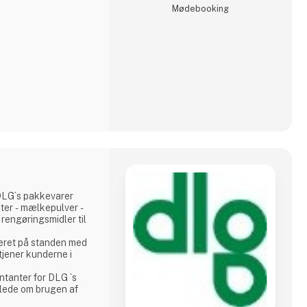
ermed kombinationen
Møde­booking
g intelligent brug af
o
LG`s pakkevarer
kter - mælkepulver -
eret på standen med
tjener kunderne i
tanter for DLG `s
jlede om brugen af