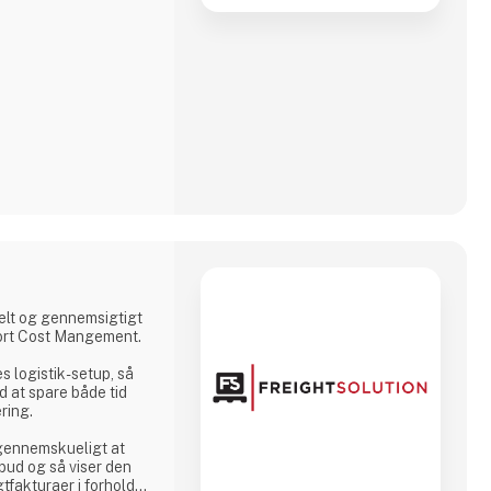
 med bæredygtige
pelt og gennemsigtigt
port Cost Mangement.
s logistik-setup, så
d at spare både tid
ring.
 gennemskueligt at
bud og så viser den
agtfakturaer i forhold