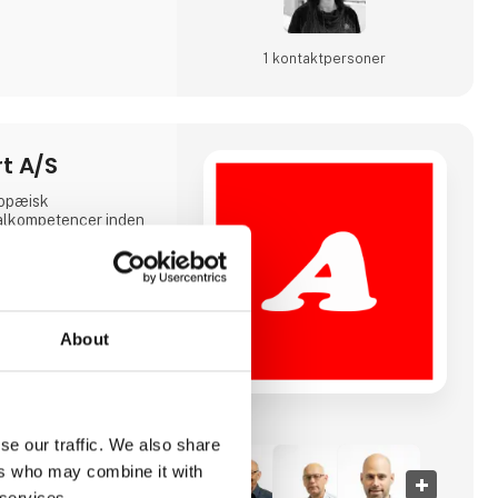
1 kontakt­personer
t A/S
ropæisk
ialkompetencer inden
 herunder gas, affald,
 som bitumen,
alier. Med kontorer i
erige og Norge sikrer
ndinavien og resten af
About
åde på over 400
ersyede
asser udstyret til
endt. Hos Anneberg
se our traffic. We also share
nerskaber og sætter
ers who may combine it with
 services.