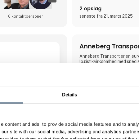
2 opslag
seneste fra 21. marts 2025
6 kontakt­personer
Anneberg Transpor
Anneberg Transport er en eu
logistikvirksomhed med spec
for transport af farligt gods –
pulver og flydende materialer
tjæredestillater og rene kemik
Danmark, Tyskland, Polen, Sv
vi effektiv logistik i hele Ska
Europa.
Details
Med 100 års erfaring og en fl
tankvogne leverer vi skrædd
transportløsninger, hvor vi tilp
kundens behov – og ikke omv
e content and ads, to provide social media features and to analy
prioriterer vi langvarige part
Direkte kontakt
altid kunden i centrum.
 our site with our social media, advertising and analytics partn
 provided to them or that they’ve collected from your use of their