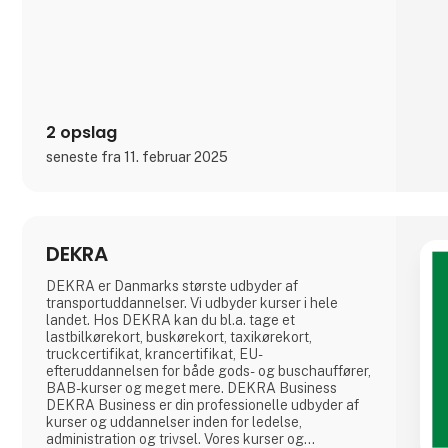
Med Bornerups får du et brugervenligt IT-system til
din
2 opslag
seneste fra 11. februar 2025
DEKRA
DEKRA er Danmarks største udbyder af
transportuddannelser. Vi udbyder kurser i hele
landet. Hos DEKRA kan du bl.a. tage et
lastbilkørekort, buskørekort, taxikørekort,
truckcertifikat, krancertifikat, EU-
efteruddannelsen for både gods- og buschauffører,
BAB-kurser og meget mere. DEKRA Business
DEKRA Business er din professionelle udbyder af
kurser og uddannelser inden for ledelse,
administration og trivsel. Vores kurser og