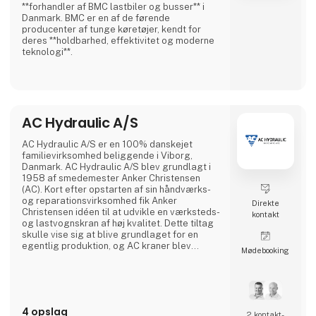
**forhandler af BMC lastbiler og busser** i
Danmark. BMC er en af de førende
producenter af tunge køretøjer, kendt for
deres **holdbarhed, effektivitet og moderne
teknologi**.
BMC tilbyder et bredt udvalg af **lastbiler til
forskellige transportbehov**, herunder:
✅ **Distributionslastbiler** – Ideelle til
bykørsel og logistik.
AC Hydraulic A/S
✅ **Anlægslastbiler** – Robuste og
velegnede til krævende arbejdsopgaver.
✅ **Trækkere** – Kraftfulde og effektive til
AC Hydraulic A/S er en 100% danskejet
langdistancetransport.
familievirksomhed beliggende i Viborg,
Danmark. AC Hydraulic A/S blev grundlagt i
BMC-lastbiler er designet med
1958 af smedemester Anker Christensen
**brændstoføkonomi
(AC). Kort efter opstarten af sin håndværks-
og reparationsvirksomhed fik Anker
Direkte
Christensen idéen til at udvikle en værksteds-
kontakt
og lastvognskran af høj kvalitet. Dette tiltag
skulle vise sig at blive grundlaget for en
egentlig produktion, og AC kraner blev
Møde­booking
hurtigt et kvalitetsbegreb i Danmark. Siden er
der blevet udviklet et bredt sortiment af
løfteudstyr til autobranchen, og produkterne
afsættes i dag til hele verden. I dag er AC
Hydraulic A/S en international virksomhed i
4 opslag
AC Group A/S,
2 kontakt­