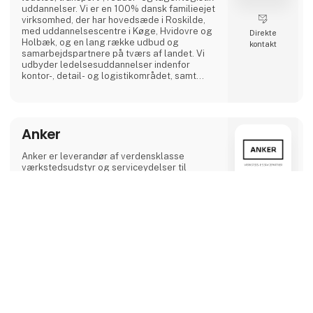
uddannelser. Vi er en 100% dansk familieejet
virksomhed, der har hovedsæde i Roskilde,
med uddannelsescentre i Køge, Hvidovre og
Direkte
Holbæk, og en lang række udbud og
kontakt
samarbejdspartnere på tværs af landet. Vi
udbyder ledelsesuddannelser indenfor
kontor-, detail- og logistikområdet, samt
uddannelser og efteruddannelser inden for
alle transportfaglige områder fx lastbil, bus,
flextrafik, redning, gaffeltruck, farligt gods,
vogntog, taxi, vognmandsuddannelser med
Anker
flere. Vi lægger vægt på uddannelser af høj
kvalitet, og et hø
Anker er leverandør af verdensklasse
værkstedsudstyr og serviceydelser til
danske værksteder.
Anker tilbyder et omfattende udvalg af
keyboard_arrow_up
værkstedsudstyr og serviceydelser af
højeste kvalitet. Vores produkter og
løsninger er designet til at sikre effektiv drift
og vedligeholdelse for værksteder over hele
landet.
Vi er drevet af en passion for at forbedre
23 opslag
3 kontakt­
hverdagen i værkstederne. Vores
seneste fra 25. marts 2025
personer
engagement i sikkerhed, kundetilfredshed og
tilgængelighed er kernen i vores virksomhed