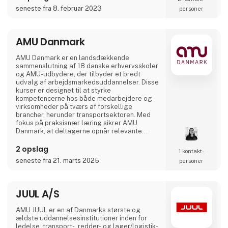
seneste fra 8. februar 2023
personer
AMU Danmark
AMU Danmark er en landsdækkende
sammenslutning af 18 danske erhvervsskoler
og AMU-udbydere, der tilbyder et bredt
udvalg af arbejdsmarkedsuddannelser. Disse
kurser er designet til at styrke
kompetencerne hos både medarbejdere og
virksomheder på tværs af forskellige
brancher, herunder transportsektoren. Med
fokus på praksisnær læring sikrer AMU
Danmark, at deltagerne opnår relevante
færdigheder, der matcher arbejdsmarkedets
aktuelle behov. Gennem et landsdækkende
2 opslag
1 kontakt­
netværk af uddannelsesinstitutioner arbejder
seneste fra 21. marts 2025
personer
AMU Danmark målrettet på at fremme
livslang læring og bidrage til en dynamisk og
kompetent arbejdsstyrke i Danmark.
JUUL A/S
AMU JUUL er en af Danmarks største og
ældste uddannelsesinstitutioner inden for
ledelse, transport-, redder- og lager/logistik-