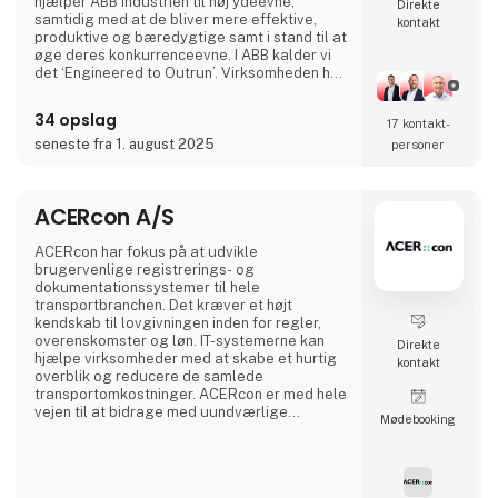
hjælper ABB industrien til høj ydeevne,
Direkte
samtidig med at de bliver mere effektive,
kontakt
produktive og bæredygtige samt i stand til at
øge deres konkurrenceevne. I ABB kalder vi
det ‘Engineered to Outrun’. Virksomheden har
over 140 års historie og mere end 105.000
medarbejdere på verdensplan. ABB’s aktier er
34 opslag
17 kontakt­
noteret på SIX Swiss Exchange (ABBN) og
Nasdaq Stockholm (ABB). www.abb.com
seneste fra 1. august 2025
personer
ACERcon A/S
ACERcon har fokus på at udvikle
brugervenlige registrerings- og
dokumentationssystemer til hele
transportbranchen. Det kræver et højt
kendskab til lovgivningen inden for regler,
overenskomster og løn. IT-systemerne kan
Direkte
hjælpe virksomheder med at skabe et hurtig
kontakt
overblik og reducere de samlede
transportomkostninger. ACERcon er med hele
vejen til at bidrage med uundværlige
Møde­booking
hjælpeværktøjer til at lette administrationen.