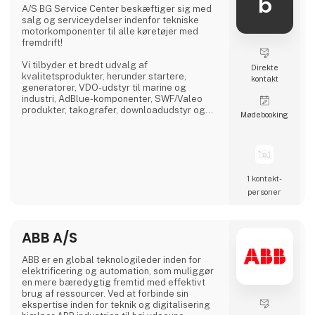
b
A/S BG Service Center beskæftiger sig med
salg og serviceydelser indenfor tekniske
motorkomponenter til alle køretøjer med
fremdrift!
Vi tilbyder et bredt udvalg af
Direkte
kvalitetsprodukter, herunder startere,
kontakt
generatorer, VDO-udstyr til marine og
industri, AdBlue-komponenter, SWF/Valeo
produkter, takografer, downloadudstyr og
Møde­booking
dieselprodukter fra førende mærker som
Bosch, Delphi, Denso, CAT, Yanmar og Zexel.
Vi råder over Nordens største dieselcenter,
hvor vi tilbyder reparation og test af alle
komponenter relateret til diesel indsprøjtning.
1 kontakt­
personer
ABB A/S
ABB er en global teknologileder inden for
elektrificering og automation, som muliggør
en mere bæredygtig fremtid med effektivt
brug af ressourcer. Ved at forbinde sin
ekspertise inden for teknik og digitalisering