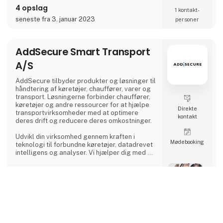
4 opslag
1 kontakt­
seneste fra 3. januar 2023
personer
AddSecure Smart Transport
A/S
AddSecure tilbyder produkter og løsninger til
håndtering af køretøjer, chauffører, varer og
transport. Løsningerne forbinder chauffører,
køretøjer og andre ressourcer for at hjælpe
Direkte
transportvirksomheder med at optimere
kontakt
deres drift og reducere deres omkostninger.
Udvikl din virksomhed gennem kraften i
Møde­booking
teknologi til forbundne køretøjer, datadrevet
intelligens og analyser. Vi hjælper dig med at
digitalisere din flåde og giver dig adgang til
vigtige data i realtid, så du kan imødekomme
de stadigt stigende krav fra transportkunder,
4 opslag
global e-handel og miljøregler.
6 kontakt­
keyboard_arrow_up
seneste fra 30. marts 2023
personer