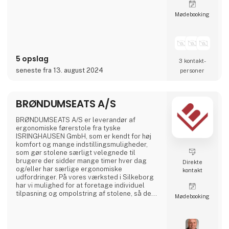
Møde­booking
5 opslag
3 kontakt­
seneste fra 13. august 2024
personer
BRØNDUMSEATS A/S
BRØNDUMSEATS A/S er leverandør af
ergonomiske førerstole fra tyske
ISRINGHAUSEN GmbH, som er kendt for høj
komfort og mange indstillingsmuligheder,
som gør stolene særligt velegnede til
brugere der sidder mange timer hver dag
Direkte
og/eller har særlige ergonomiske
kontakt
udfordringer. På vores værksted i Silkeborg
har vi mulighed for at foretage individuel
tilpasning og ompolstring af stolene, så de
Møde­booking
passer til lige netop dine behov. For
yderligere information, se hjemmesiden eller
kontakt os på tel. 87 22 52 22.