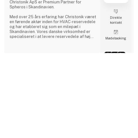
Christonik ApS er Premium Partner for
Spheros i Skandinavien.
Med over 25 års erfaring har Christonik været
Direkte
en førende aktør inden for HVAC-reservedele
kontakt
og har etableret sig som en milepæl i
Skandinavien. Vores danske virksomhed er
specialiseret i at levere reservedele af høj
Møde­booking
kvalitet samt serviceaftaler til en bred vifte
af køretøjer, herunder biler, busser, tog, tungt
maskineri og landbrugsudstyr.
Vores team, der er fordelt over Danmark,
Sverige og Norge, er kendt for sin ekspertise
4 kontakt­
keyboard_arrow_up
og tilbyder ikke blot førsteklasses produkter,
personer
men også skræddersyede servicel
Dansk Anhængertræk GDW
A/S
Vi er en dansk producent af anhængertræk,
trin og panelbeskytter, samt andet udstyr i
metal til automobilindustrien, som
underleverandør, vi har Tüv godkendelser på
Direkte
anhængertræk og vi kan laserskære bukke
kontakt
svejse og pulverlakerer.