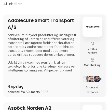
41
udstillere
AddSecure Smart Transport
A/S
AddSecure tilbyder produkter og løsninger til
håndtering af køretøjer, chauffører, varer og
transport. Løsningerne forbinder chauffører,
køretøjer og andre ressourcer for at hjælpe
Direkte
transportvirksomheder med at optimere
kontakt
deres drift og reducere deres omkostninger.
Udvikl din virksomhed gennem kraften i
Møde­booking
teknologi til forbundne køretøjer, datadrevet
intelligens og analyser. Vi hjælper dig med at
digitalisere din flåde og giver dig adgang til
vigtige data i realtid, så du kan imødekomme
de stadigt stigende krav fra transportkunder,
4 opslag
global e-handel og miljøregler.
6 kontakt­
seneste fra 30. marts 2023
personer
Aspöck Norden AB