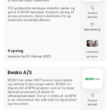
at alle kan rejse i sikkerhed.
TÜV godkendte løsninger indenfor sæder og
gulve til M1/N1 køretøjer. Komplet udvalg af
Direkte
access products, såsom elektriske trin og
kontakt
elektriske skydedørsåbnere.
Møde­booking
9 opslag
2 kontakt­
seneste fra 24. februar 2023
personer
Besko A/S
BESKO har siden 1987 leveret reservedele
og værktøj til den tunge sektor. BESKO er i
dag en del af BPW gruppen, som er Europas
førende producent af aksler til
påhængskøretøjer. Det er vi stolte af, da BPW
er en virksomhed, der står inde for høj kvalitet
Direkte
og innovation.
kontakt