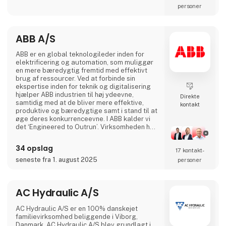
personer
ABB A/S
ABB er en global teknologileder inden for
elektrificering og automation, som muliggør
en mere bæredygtig fremtid med effektivt
brug af ressourcer. Ved at forbinde sin
ekspertise inden for teknik og digitalisering
hjælper ABB industrien til høj ydeevne,
Direkte
samtidig med at de bliver mere effektive,
kontakt
produktive og bæredygtige samt i stand til at
øge deres konkurrenceevne. I ABB kalder vi
det ‘Engineered to Outrun’. Virksomheden har
over 140 års historie og mere end 105.000
medarbejdere på verdensplan. ABB’s aktier er
34 opslag
17 kontakt­
noteret på SIX Swiss Exchange (ABBN) og
Nasdaq Stockholm (ABB). www.abb.com
seneste fra 1. august 2025
personer
AC Hydraulic A/S
AC Hydraulic A/S er en 100% danskejet
familievirksomhed beliggende i Viborg,
Danmark. AC Hydraulic A/S blev grundlagt i