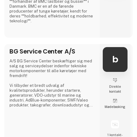
**forhandler af BMC lastbiler og busser** i
Danmark. BMC er en af de førende
producenter af tunge køretøjer, kendt for
deres **holdbarhed, effektivitet og moderne
teknologi**.
BMC tilbyder et bredt udvalg af **lastbiler til
forskellige transportbehov**, herunder:
✅ **Distributionslastbiler** – Ideelle til
bykørsel og logistik.
BG Service Center A/S
✅ **Anlægslastbiler** – Robuste og
velegnede til krævende arbejdsopgaver.
b
✅ **Trækkere** – Kraftfulde og effektive til
A/S BG Service Center beskæftiger sig med
langdistancetransport.
salg og serviceydelser indenfor tekniske
motorkomponenter til alle køretøjer med
BMC-lastbiler er designet med
fremdrift!
**brændstoføkonomi
Vi tilbyder et bredt udvalg af
Direkte
kvalitetsprodukter, herunder startere,
kontakt
generatorer, VDO-udstyr til marine og
industri, AdBlue-komponenter, SWF/Valeo
produkter, takografer, downloadudstyr og
Møde­booking
dieselprodukter fra førende mærker som
Bosch, Delphi, Denso, CAT, Yanmar og Zexel.
Vi råder over Nordens største dieselcenter,
hvor vi tilbyder reparation og test af alle
komponenter relateret til diesel indsprøjtning.
1 kontakt­