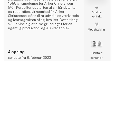
1958 af smedemester Anker Christensen
(AC). Kort efter opstarten af sin håndværks-
og reparationsvirksomhed fik Anker
Direkte
Christensen idéen til at udvikle en værksteds-
kontakt
og lastvognskran af høj kvalitet. Dette tiltag
skulle vise sig at blive grundlaget for en
egentlig produktion, og AC kraner blev
Møde­booking
hurtigt et kvalitetsbegreb i Danmark. Siden er
der blevet udviklet et bredt sortiment af
løfteudstyr til autobranchen, og produkterne
afsættes i dag til hele verden. I dag er AC
Hydraulic A/S en international virksomhed i
4 opslag
AC Group A/S,
2 kontakt­
seneste fra 8. februar 2023
personer
AddSecure Smart Transport
keyboard_arrow_up
A/S
AddSecure tilbyder produkter og løsninger til
håndtering af køretøjer, chauffører, varer og
transport. Løsningerne forbinder chauffører,
køretøjer og andre ressourcer for at hjælpe
Direkte
transportvirksomheder med at optimere
kontakt
deres drift og reducere deres omkostninger.