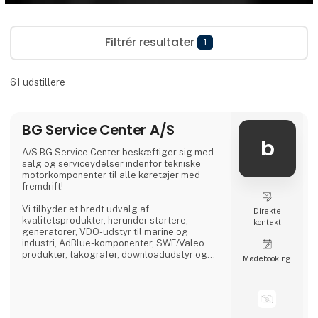
Filtrér resultater
1
61
udstillere
BG Service Center A/S
b
A/S BG Service Center beskæftiger sig med
salg og serviceydelser indenfor tekniske
motorkomponenter til alle køretøjer med
fremdrift!
Vi tilbyder et bredt udvalg af
Direkte
kvalitetsprodukter, herunder startere,
kontakt
generatorer, VDO-udstyr til marine og
industri, AdBlue-komponenter, SWF/Valeo
produkter, takografer, downloadudstyr og
Møde­booking
dieselprodukter fra førende mærker som
Bosch, Delphi, Denso, CAT, Yanmar og Zexel.
Vi råder over Nordens største dieselcenter,
hvor vi tilbyder reparation og test af alle