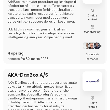
AddSecure tilbyder produkter og løsninger til
håndtering af køretøjer, chauffører, varer og
transport. Løsningerne forbinder chauffører,
køretøjer og andre ressourcer for at hjælpe
Direkte
transportvirksomheder med at optimere
kontakt
deres drift og reducere deres omkostninger.
Udvikl din virksomhed gennem kraften i
Møde­booking
teknologi til forbundne køretøjer, datadrevet
intelligens og analyser. Vi hjælper dig med at
digitalisere din flåde og giver dig adgang til
vigtige data i realtid, så du kan imødekomme
de stadigt stigende krav fra transportkunder,
4 opslag
global e-handel og miljøregler.
6 kontakt­
seneste fra 30. marts 2023
personer
AKA-DanBox A/S
AKA-DanBox udvikler og producerer optimale
boks-, tank-, og afdækningsløsninger til et
utal af anvendelsesområder og brancher
som: Lastbil Specialkøretøj Varevogne
Landbrug & entreprenør Trailer - fra blokvogn
til hobbytrailer m.fl. Alle områder og
Direkte
brancher, der har behov for at udnytte
kontakt