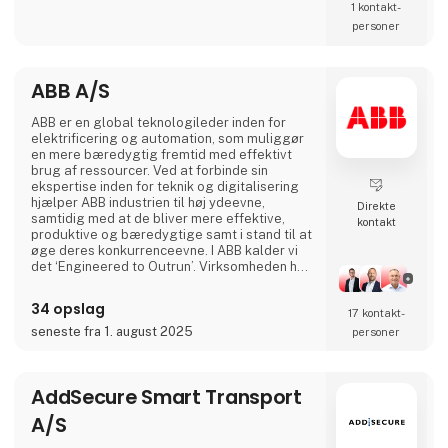
komponenter relateret til diesel indsprøjtning.
1 kontakt­
personer
ABB A/S
ABB er en global teknologileder inden for
elektrificering og automation, som muliggør
en mere bæredygtig fremtid med effektivt
brug af ressourcer. Ved at forbinde sin
ekspertise inden for teknik og digitalisering
hjælper ABB industrien til høj ydeevne,
Direkte
samtidig med at de bliver mere effektive,
kontakt
produktive og bæredygtige samt i stand til at
øge deres konkurrenceevne. I ABB kalder vi
det ‘Engineered to Outrun’. Virksomheden har
over 140 års historie og mere end 105.000
medarbejdere på verdensplan. ABB’s aktier er
34 opslag
17 kontakt­
noteret på SIX Swiss Exchange (ABBN) og
Nasdaq Stockholm (ABB). www.abb.com
seneste fra 1. august 2025
personer
AddSecure Smart Transport
A/S