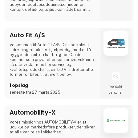
udbyder ledelsesuddannelser indenfor
kontor-, detail- og logistikområdet, samt
uddannelser og efteruddannelser inden for
alle transportfaglige områder fx lastbil, bus,
flextrafik, redning, gaffeltruck, farligt gods,
vogntog, taxi, vognmandsuddannelser med
Auto Fit A/S
flere. Vi lægger vægt på uddannelser af høj
kvalitet, og et hø
Velkommen til Auto Fit A/S. Din specialist i
indretning af biler. Vi hjælper dig, med at få
bygget den bil, du har brug for. Om du
kommer som privat eller som erhvervskunde,
så står vi klar med høj service og
kvalitetsprodukter til din bil! Vi indretter alle
former for biler, til ethvert behov.
1 opslag
1 kontakt­
seneste fra 27. marts 2025
personer
Automobility-X
Vores mission hos AUTOMOBILITY-X er at
udvikle og markedsføre produkter, der sikrer
at alle kan rejse i sikkerhed.