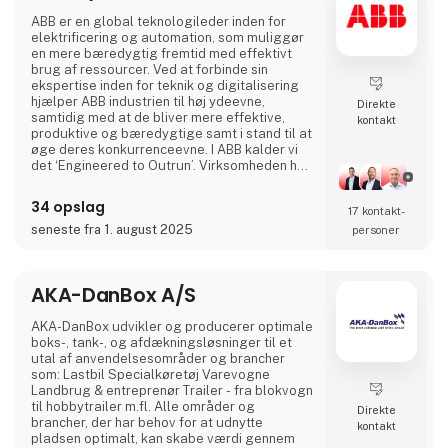
velegnede til krævende arbejdsopgaver.
✅ **Trækkere** – Kraftfulde og effektive til
ABB er en global teknologileder inden for
langdistancetransport.
elektrificering og automation, som muliggør
en mere bæredygtig fremtid med effektivt
BMC-lastbiler er designet med
brug af ressourcer. Ved at forbinde sin
**brændstoføkonomi
ekspertise inden for teknik og digitalisering
hjælper ABB industrien til høj ydeevne,
Direkte
samtidig med at de bliver mere effektive,
kontakt
produktive og bæredygtige samt i stand til at
øge deres konkurrenceevne. I ABB kalder vi
det ‘Engineered to Outrun’. Virksomheden har
over 140 års historie og mere end 105.000
medarbejdere på verdensplan. ABB’s aktier er
34 opslag
17 kontakt­
noteret på SIX Swiss Exchange (ABBN) og
Nasdaq Stockholm (ABB). www.abb.com
seneste fra 1. august 2025
personer
AKA-DanBox A/S
AKA-DanBox udvikler og producerer optimale
boks-, tank-, og afdækningsløsninger til et
utal af anvendelsesområder og brancher
som: Lastbil Specialkøretøj Varevogne
Landbrug & entreprenør Trailer - fra blokvogn
til hobbytrailer m.fl. Alle områder og
Direkte
brancher, der har behov for at udnytte
kontakt
pladsen optimalt, kan skabe værdi gennem