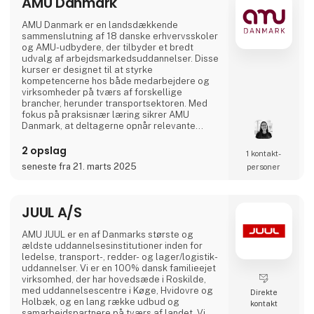
AMU Danmark
høje respekt for virksomheden og dermed
også for vores produkt
AMU Danmark er en landsdækkende
sammenslutning af 18 danske erhvervsskoler
og AMU-udbydere, der tilbyder et bredt
udvalg af arbejdsmarkedsuddannelser. Disse
kurser er designet til at styrke
kompetencerne hos både medarbejdere og
virksomheder på tværs af forskellige
brancher, herunder transportsektoren. Med
fokus på praksisnær læring sikrer AMU
Danmark, at deltagerne opnår relevante
færdigheder, der matcher arbejdsmarkedets
aktuelle behov. Gennem et landsdækkende
2 opslag
1 kontakt­
netværk af uddannelsesinstitutioner arbejder
seneste fra 21. marts 2025
personer
AMU Danmark målrettet på at fremme
livslang læring og bidrage til en dynamisk og
kompetent arbejdsstyrke i Danmark.
JUUL A/S
AMU JUUL er en af Danmarks største og
ældste uddannelsesinstitutioner inden for
ledelse, transport-, redder- og lager/logistik-
uddannelser. Vi er en 100% dansk familieejet
virksomhed, der har hovedsæde i Roskilde,
med uddannelsescentre i Køge, Hvidovre og
Direkte
Holbæk, og en lang række udbud og
kontakt
samarbejdspartnere på tværs af landet. Vi