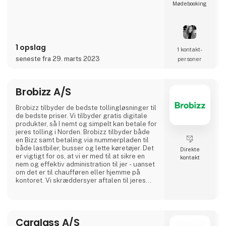
Møde­booking
1 opslag
1 kontakt­
seneste fra 29. marts 2023
personer
Brobizz A/S
Brobizz tilbyder de bedste tollingløsninger til
de bedste priser. Vi tilbyder gratis digitale
produkter, så I nemt og simpelt kan betale for
jeres tolling i Norden. Brobizz tilbyder både
en Bizz samt betaling via nummerpladen til
både lastbiler, busser og lette køretøjer. Det
Direkte
er vigtigt for os, at vi er med til at sikre en
kontakt
nem og effektiv administration til jer - uanset
om det er til chaufføren eller hjemme på
kontoret. Vi skræddersyer aftalen til jeres
behov og samler alle jeres ture, bizz'er og
fakturaer ét sted. Hos Brobizz tilbyder vi jer
rabataftaler på tolling i hele Norden, som gør
at du kan få de bedste priser på vejafgifter,
Carglass A/S
broer og