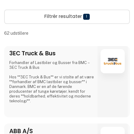
Filtrér resultater
1
62
udstillere
3EC Truck & Bus
Forhandler af Lastbiler og Busser fra BMC –
3EC Truck & Bus
Hos **3EC Truck & Bus** er vi stolte af at være
**forhandler af BMC lastbiler og busser** i
Danmark. BMC er en af de førende
producenter af tunge køretøjer, kendt for
deres **holdbarhed, effektivitet og moderne
teknologi**.
BMC tilbyder et bredt udvalg af **lastbiler til
forskellige transportbehov**, herunder:
✅ **Distributionslastbiler** – Ideelle til
bykørsel og logistik.
ABB A/S
✅ **Anlægslastbiler** – Robuste og