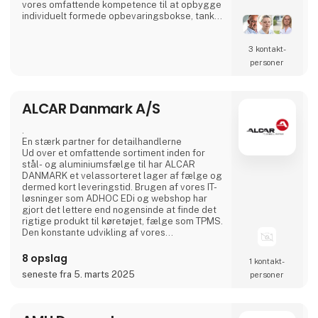
vores omfattende kompetence til at opbygge
individuelt formede opbevaringsbokse, tanke
til væsker, afdækning, m.m. Fra standard- til
skræddersyede løsninger Udover vores
3 kontakt­
produktion af standardprodukter har vi
specialiseret os i at udvikle og fremstille
personer
individuelt kundetilpassede løsninger til
vores kunder. Herved kan v
ALCAR Danmark A/S
.
En stærk partner for detailhandlerne
Ud over et omfattende sortiment inden for
stål- og aluminiumsfælge til har ALCAR
DANMARK et velassorteret lager af fælge og
dermed kort leveringstid. Brugen af vores IT-
løsninger som ADHOC EDi og webshop har
gjort det lettere end nogensinde at finde det
rigtige produkt til køretøjet, fælge som TPMS.
Den konstante udvikling af vores
produktsortiment, vores logistik setup og
ikke mindst marketing sikrer ALCAR
8 opslag
1 kontakt­
DANMARK´s førende rolle på det danske
seneste fra 5. marts 2025
personer
fælgmarked.
I Danmark er den service, der ydes af ALCAR
DANMARK bestemt en af grundene til den