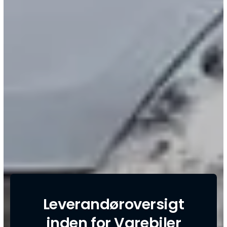
Leverandøroversigt
inden for Varebiler